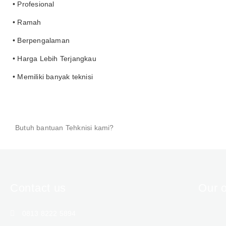
• Profesional
• Ramah
• Berpengalaman
• Harga Lebih Terjangkau
• Memiliki banyak teknisi
Butuh bantuan Tehknisi kami?
Contact us
Our o
0813 8222 5894