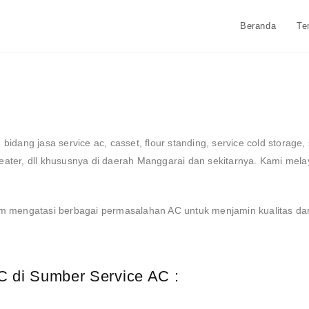
Beranda
Te
 bidang jasa
service ac, casset, flour standing, service cold storage,
ater, dll
khususnya di daerah Manggarai dan sekitarnya. Kami melaya
am mengatasi berbagai permasalahan AC untuk menjamin kualitas dari
C di Sumber Service AC :