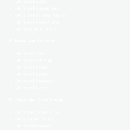
Kelurahan Bangka
Kelurahan Kuningan Barat
Kelurahan Mampang Prapatan
Kelurahan Pela Mampang
Kelurahan Tegal Parang
VI. Kecamatan Pancoran
Kelurahan Cikoko
Kelurahan Duren Tiga
Kelurahan Kalibata
Kelurahan Pancoran
Kelurahan Pengadegan
Kelurahan Rawajati
VII. Kecamatan Pasar Minggu
Kelurahan Cilandak Timur
Kelurahan Jati Padang
Kelurahan Kebagusan