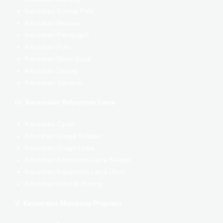
Kelurahan Kramat Pela
Kelurahan Melawai
Kelurahan Petogogan
Kelurahan Pulo
Kelurahan Rawa Barat
Kelurahan Selong
Kelurahan Senayan
IV. Kecamatan Kebayoran Lama
Kelurahan Cipulir
Kelurahan Grogol Selatan
Kelurahan Grogol Utara
Kelurahan Kebayoran Lama Selatan
Kelurahan Kebayoran Lama Utara
Kelurahan Pondok Pinang
V. Kecamatan Mampang Prapatan