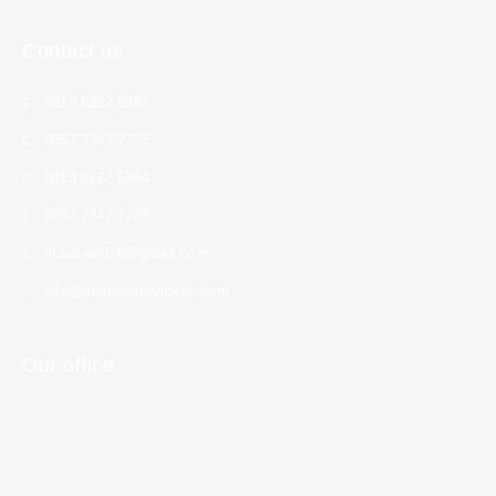
Contact us
0813 8222 5894
0857 7347 7725
0813 8222 5894
0857 7347 7725
rifairifai4026@gmail.com
info@sumberserviceac.com
Our office