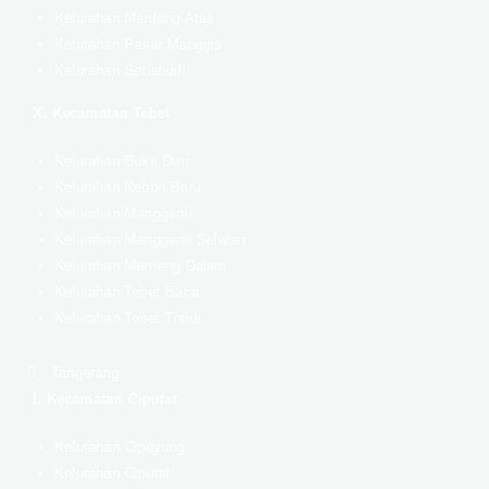
Kelurahan Menteng Atas
Kelurahan Pasar Manggis
Kelurahan Setiabudi
X. Kecamatan Tebet
Kelurahan Bukit Duri
Kelurahan Kebon Baru
Kelurahan Manggarai
Kelurahan Manggarai Selatan
Kelurahan Menteng Dalam
Kelurahan Tebet Barat
Kelurahan Tebet Timur.
Tangerang
I. Kecamatan Ciputat
Kelurahan Cipayung
Kelurahan Ciputat