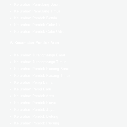
Kelurahan Pamulang Barat
Kelurahan Pamulang Timur
Kelurahan Pondok Benda
Kelurahan Pondok Cabe Ilir
Kelurahan Pondok Cabe Udik
IV. Kecamatan Pondok Aren
Kelurahan Jurangmangu Barat
Kelurahan Jurangmangu Timur
Kelurahan Pondok Kacang Barat
Kelurahan Pondok Kacang Timur
Kelurahan Perigi Lama
Kelurahan Perigi Baru
Kelurahan Pondok Aren
Kelurahan Pondok Karya
Kelurahan Pondok Jaya
Kelurahan Pondok Betung
Kelurahan Pondok Pucung